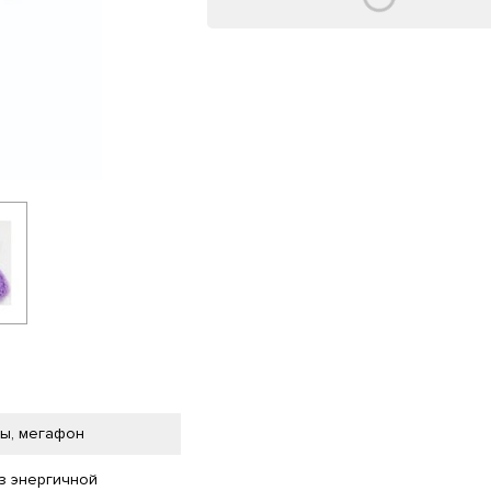
ы, мегафон
з энергичной