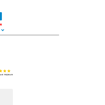
я
тзыв первым