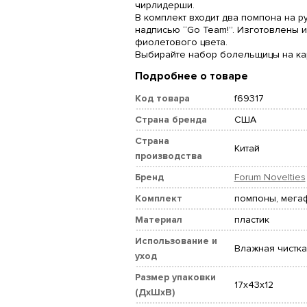
чирлидерши.
В комплект входит два помпона на р
надписью “Go Team!”. Изготовлены и
фиолетового цвета.
Выбирайте набор болельщицы на ка
Подробнее о товаре
Код товара
f69317
Страна бренда
США
Страна
Китай
производства
Бренд
Forum Novelties
Комплект
помпоны, мега
Материал
пластик
Использование и
Влажная чистка
уход
Размер упаковки
17x43x12
(ДхШхВ)