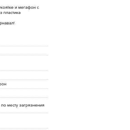
укоятке и мегафон с
з пластика
рнавал!
фон
 по месту загрязнения