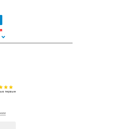
я
тзыв первым
нии