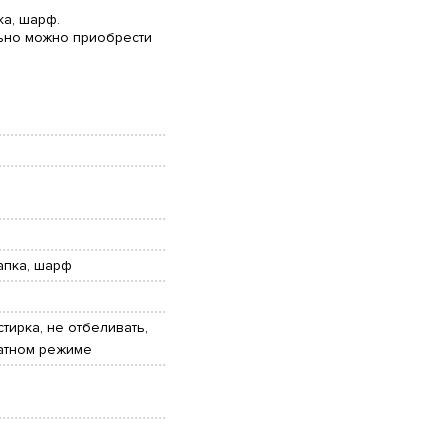
ка, шарф.
ьно можно приобрести
апка, шарф
тирка, не отбеливать,
катном режиме