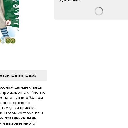
езон, шапка, шарф
рсонаж детишек, ведь
х про животных. Именно
амечательным образом
ановки детского
нные ушки придают
и. В этом костюме ваш
ом праздника, ведь
м и вызовет много