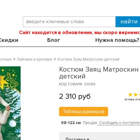
Сайт находится в обновлении, мы скоро вернемс
Скидки
Блог
Нужна помощь?
отные
Зайчики и кролики
Костюм Заяц Матроскин детский
Костюм Заяц Матроскин
детский
КОД ТОВАРА: G1086
2 310
руб
оставь о
Таблица размеров
98-122 см
Продан
Сообщить о поступле
Доставка в