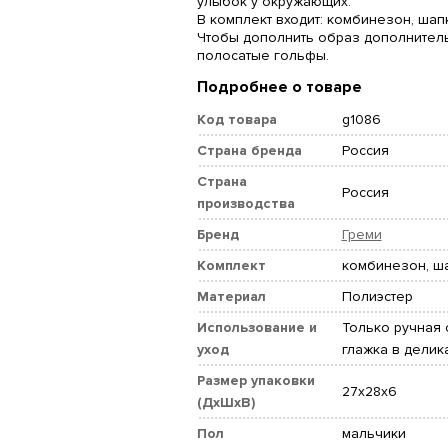
улыбок у окружающих.
В комплект входит: комбинезон, шап
Чтобы дополнить образ дополнител
полосатые гольфы.
Подробнее о товаре
Код товара
g1086
Страна бренда
Россия
Страна
Россия
производства
Бренд
Греми
Комплект
комбинезон, ш
Материал
Полиэстер
Использование и
Только ручная с
уход
глажка в дели
Размер упаковки
27x28x6
(ДхШхВ)
Пол
мальчики