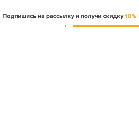
Подпишись на рассылку и получи скидку
10%
Информация для покупателя
Контакты
оставка и оплата
Москва
ак сделать заказ?
8 (495) 255-06-41
опрос-ответ
Санкт-Петербург
бмен и возврат
8 (812) 643-33-30
Личный кабинет
Бесплатный звонок по России
онтакты
8 (800) 200-04-23
Праздники
info@my-karnaval.ru
етским садам и школам
Подарочные сертификаты