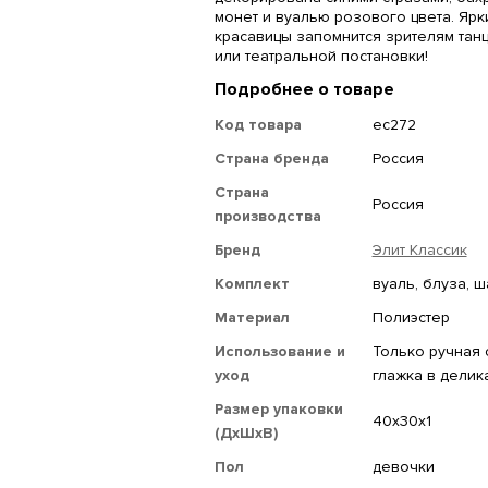
монет и вуалью розового цвета. Ярк
красавицы запомнится зрителям тан
или театральной постановки!
Подробнее о товаре
Код товара
ec272
Страна бренда
Россия
Страна
Россия
производства
Бренд
Элит Классик
Комплект
вуаль, блуза, 
Материал
Полиэстер
Использование и
Только ручная с
уход
глажка в дели
Размер упаковки
40x30x1
(ДхШхВ)
Пол
девочки