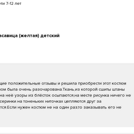
ти 7-12 лет
савица (желтая) детский
ие положительные отзывы и решила приобрести этот костюм
мом была очень разочарована.Ткань,из которой сшиты штаны
 на неё узоры из блёсток осыпаются,на месте рисунка ничего не
серинки на тоненьких ниточках цепляются друг за
ются.Если нужен костюм не на один раз,то заказывать его не