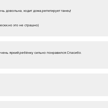
очь довольна, ходит дома,репетирует танец!
ски,но это не страшно)
чень яркий,ребёнку сильно понравился.Спасибо.