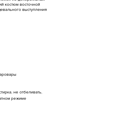
ий костюм восточной
цевального выступления
шаровары
тирка, не отбеливать,
катном режиме