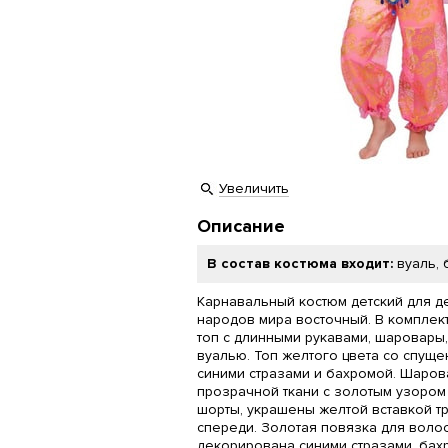
Увеличить
Описание
В состав костюма входит:
вуаль,
Карнавальный костюм детский для д
народов мира восточный. В комплек
топ с длинными рукавами, шаровары,
вуалью. Топ желтого цвета со спущ
синими стразами и бахромой. Шаров
прозрачной ткани с золотым узором
шорты, украшены желтой вставкой 
спереди. Золотая повязка для воло
декорирована синими стразами, бах