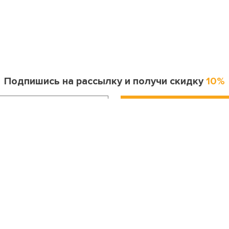
Подпишись на рассылку и получи скидку
10%
Информация для покупателя
Контакты
оставка и оплата
Москва
ак сделать заказ?
8 (495) 255-06-41
опрос-ответ
Санкт-Петербург
бмен и возврат
8 (812) 643-33-30
Личный кабинет
Бесплатный звонок по России
онтакты
8 (800) 200-04-23