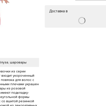
Доставка в
 блуза, шаровары
евочки из серии
т входит укороченный
 повязка для волос с
енными плечами украшен
ары из розовой
 имеют подкладку-
треугольной формы
с со вшитой резинкой
ромой из декоративных