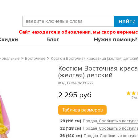
Сайт находится в обновлении, мы скоро вернемс
Скидки
Блог
Нужна помощь?
иональные
Восточные
Костюм Восточная красавица (желтая) детски
Костюм Восточная крас
(желтая) детский
КОД ТОВАРА: EC272
2 295
руб
7 о
Таблица размеров
28 (116 см)
Продан
Сообщить о поступл
32 (128 см)
Продан
Сообщить о поступл
36 (140 см)
Продан
Сообщить о поступл