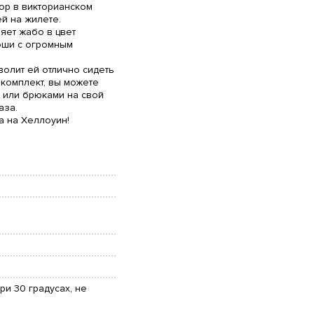
зор в викторианском
й на жилете.
яет жабо в цвет
оши с огромным
волит ей отлично сидеть
 комплект, вы можете
 или брюками на свой
аза.
 на Хеллоуин!
ри 30 градусах, не