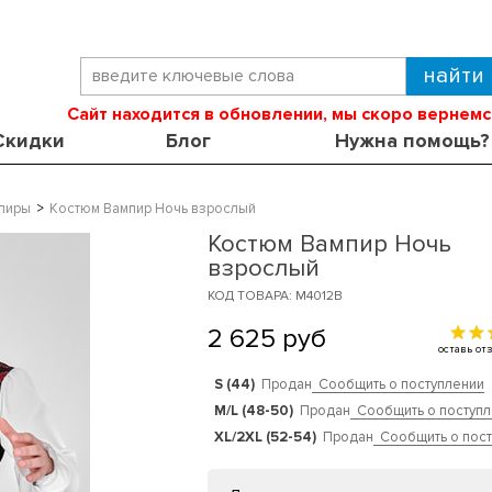
Сайт находится в обновлении, мы скоро вернемс
Скидки
Блог
Нужна помощь?
пиры
Костюм Вампир Ночь взрослый
Костюм Вампир Ночь
взрослый
КОД ТОВАРА: M4012B
2 625
руб
оставь о
S (44)
Продан
Сообщить о поступлении
M/L (48-50)
Продан
Сообщить о поступ
XL/2XL (52-54)
Продан
Сообщить о пос