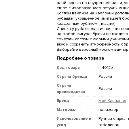
алой тканью по внутренней части, у
стиле с изображением летучих мыше
Костюм вампира на Хэллоуин дополн
рубашки, украшенное имитацией бр
квадратным рубином (пластик).
Спинка у рубахи эластичная, что поз
на любой фигуре. Брюки не входят в
сочетать костюм с любыми джинсами
вкус и сохранить атмосферность обр
Выбирайте взрослый костюм вампира
Подробнее о товаре
Код товара
m4012b
Страна бренда
Россия
Страна
Россия
производства
Бренд
Мой Карнавал
Материал
полиэстер
Использование и
Ручная стирка п
уход
отбеливать