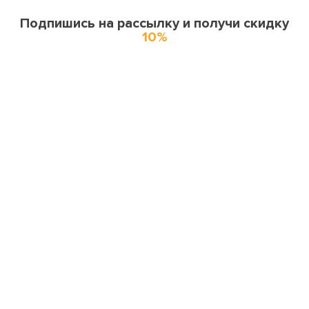
Подпишись на рассылку и получи скидку
10%
О нас
О компании
Купоны и спецпредложения
Города доставки
Отзывы
Оферта
Карта сайта
Партнерская программа
Поставщикам и производителям
Миссия и ценности