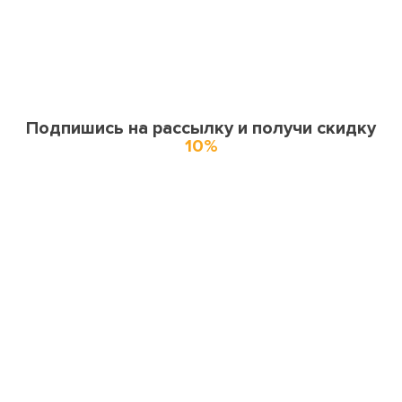
Подпишись на рассылку и получи скидку
10%
О нас
О компании
Купоны и спецпредложения
Города доставки