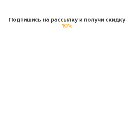
Подпишись на рассылку и получи скидку
10%
О нас
О компании
Купоны и спецпредложения
Города доставки
Отзывы
Оферта
Карта сайта
Партнерская программа