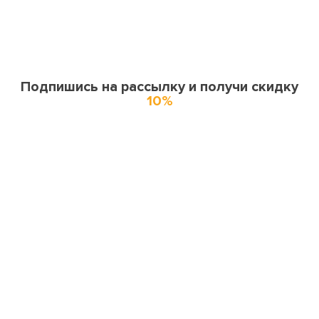
Подпишись на рассылку и получи скидку
10%
О нас
О компании
Купоны и спецпредложения
Города доставки
Отзывы