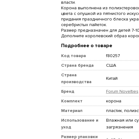
власти.
Корона выполнена из полиэстеровог
цвета с опушкой из пятнистого искус
придания праздничного блеска укр
серебристых пайеток.
Размер предназначен для детей 7-10
Дополните королевский образ коро
Подробнее о товаре
Код товара
f80257
Страна бренда
США
Страна
Китай
производства
Бренд
Forum Novelties
Комплект
корона
Материал
пластик, полиэс
Использование и
Влажная или су
уход
загрязнения
Размер упаковки