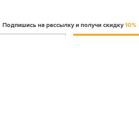
Подпишись на рассылку и получи скидку
10%
Информация для покупателя
Контакты
оставка и оплата
Москва
ак сделать заказ?
8 (495) 255-06-41
опрос-ответ
Санкт-Петербург
бмен и возврат
8 (812) 643-33-30
Личный кабинет
Бесплатный звонок по России
онтакты
8 (800) 200-04-23
Праздники
info@my-karnaval.ru
етским садам и школам
Подарочные сертификаты