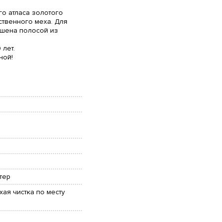
о атласа золотого
ственного меха. Для
ашена полосой из
 лет.
ной!
тер
хая чистка по месту