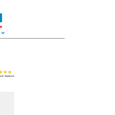
я
тзыв первым