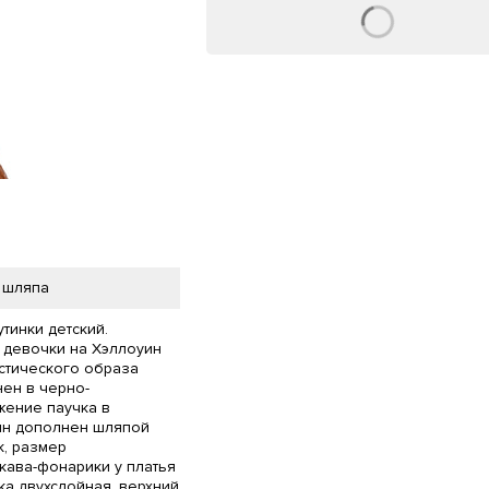
, шляпа
тинки детский.
я девочки на Хэллоуин
стического образа
ен в черно-
жение паучка в
уин дополнен шляпой
к, размер
кава-фонарики у платья
ка двухслойная, верхний