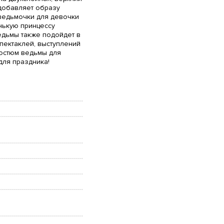
 добавляет образу
ведьмочки для девочки
нькую принцессу
едьмы также подойдет в
пектаклей, выступлений
костюм ведьмы для
ля праздника!