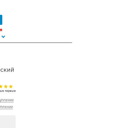
я
тский
тзыв первым
уплении
уплении