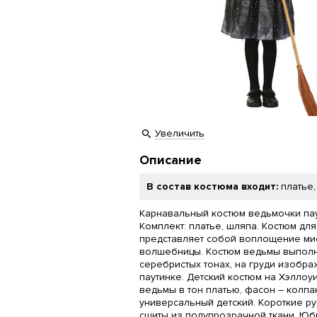
Увеличить
Описание
В состав костюма входит:
платье
Карнавальный костюм ведьмочки пау
Комплект: платье, шляпа. Костюм дл
представляет собой воплощение ми
волшебницы. Костюм ведьмы выполн
серебристых тонах, на груди изобра
паутинке. Детский костюм на Хэлло
ведьмы в тон платью, фасон – колпа
универсальный детский. Короткие ру
сшиты из полупрозрачной ткани. Юб