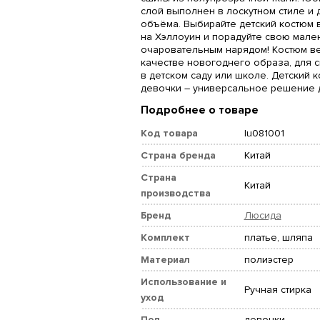
слой выполнен в лоскутном стиле и
объёма. Выбирайте детский костюм 
на Хэллоуин и порадуйте свою мале
очаровательным нарядом! Костюм в
качестве новогоднего образа, для с
в детском саду или школе. Детский 
девочки – универсальное решение д
Подробнее о товаре
Код товара
lu081001
Страна бренда
Китай
Страна
Китай
производства
Бренд
Люсида
Комплект
платье, шляпа
Материал
полиэстер
Использование и
Ручная стирка
уход
Пол
девочки