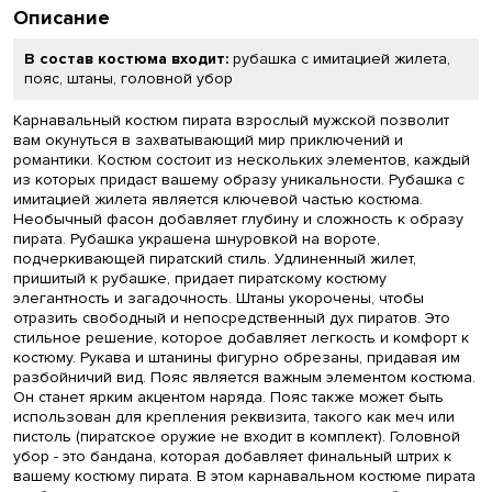
Описание
В состав костюма входит:
рубашка с имитацией жилета,
пояс, штаны, головной убор
Карнавальный костюм пирата взрослый мужской позволит
вам окунуться в захватывающий мир приключений и
романтики. Костюм состоит из нескольких элементов, каждый
из которых придаст вашему образу уникальности. Рубашка с
имитацией жилета является ключевой частью костюма.
Необычный фасон добавляет глубину и сложность к образу
пирата. Рубашка украшена шнуровкой на вороте,
подчеркивающей пиратский стиль. Удлиненный жилет,
пришитый к рубашке, придает пиратскому костюму
элегантность и загадочность. Штаны укорочены, чтобы
отразить свободный и непосредственный дух пиратов. Это
стильное решение, которое добавляет легкость и комфорт к
костюму. Рукава и штанины фигурно обрезаны, придавая им
разбойничий вид. Пояс является важным элементом костюма.
Он станет ярким акцентом наряда. Пояс также может быть
использован для крепления реквизита, такого как меч или
пистоль (пиратское оружие не входит в комплект). Головной
убор - это бандана, которая добавляет финальный штрих к
вашему костюму пирата. В этом карнавальном костюме пирата