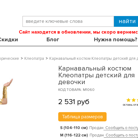
Сайт находится в обновлении, мы скоро вернемс
Скидки
Блог
Нужна помощь?
орические
Клеопатра
Карнавальный костюм Клеопатры детский для 
Карнавальный костюм
Клеопатры детский для
девочки
КОД ТОВАРА: M1060
2 531
руб
оставь о
Таблица размеров
S (104-110 см)
Продан
Сообщить о пост
M (116-122 см)
Продан
Сообщить о пост