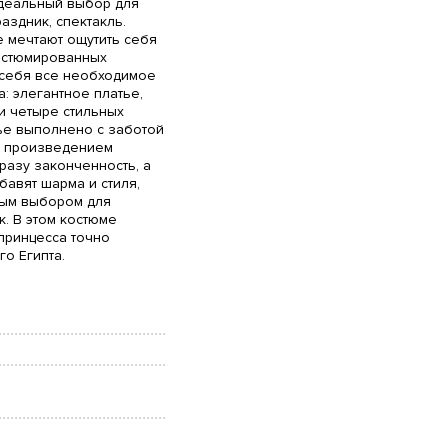
идеальный выбор для
аздник, спектакль.
е мечтают ощутить себя
остюмированных
 себя все необходимое
: элегантное платье,
и четыре стильных
тье выполнено с заботой
им произведением
разу законченность, а
бавят шарма и стиля,
ным выбором для
. В этом костюме
принцесса точно
о Египта.