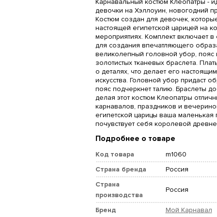
Карнавальный костюм Клеопатры - 
девочки на Хэллоуин, новогодний пр
Костюм создан для девочек, которы
настоящей египетской царицей на к
мероприятиях. Комплект включает в
для создания впечатляющего образа
великолепный головной убор, пояс 
золотистых тканевых браслета. Пла
о деталях, что делает его настоящ
искусства. Головной убор придаст об
пояс подчеркнет талию. Браслеты до
делая этот костюм Клеопатры отлич
карнавалов, праздников и вечеринок
египетской царицы ваша маленькая 
почувствует себя королевой древнег
Подробнее о товаре
Код товара
m1060
Страна бренда
Россия
Страна
Россия
производства
Бренд
Мой Карнавал