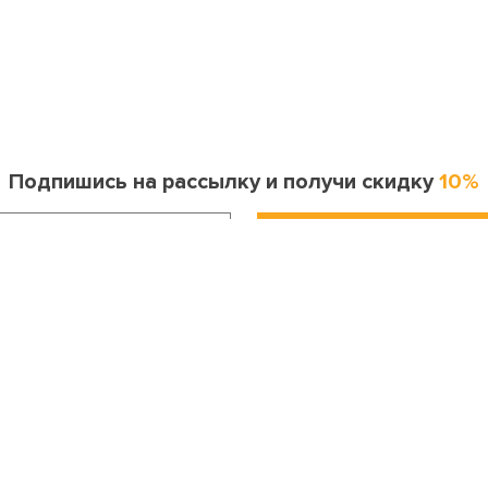
Подпишись на рассылку и получи скидку
10%
Информация для покупателя
Контакты
оставка и оплата
Москва
ак сделать заказ?
8 (495) 255-06-41
опрос-ответ
Санкт-Петербург
бмен и возврат
8 (812) 643-33-30
Личный кабинет
Бесплатный звонок по России