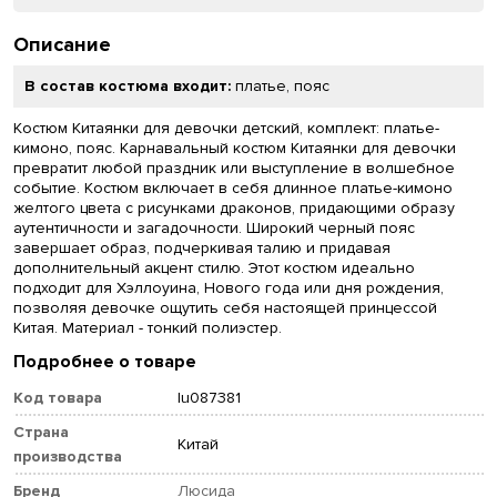
Описание
В состав костюма входит:
платье, пояс
Костюм Китаянки для девочки детский, комплект: платье-
кимоно, пояс. Карнавальный костюм Китаянки для девочки
превратит любой праздник или выступление в волшебное
событие. Костюм включает в себя длинное платье-кимоно
желтого цвета с рисунками драконов, придающими образу
аутентичности и загадочности. Широкий черный пояс
завершает образ, подчеркивая талию и придавая
дополнительный акцент стилю. Этот костюм идеально
подходит для Хэллоуина, Нового года или дня рождения,
позволяя девочке ощутить себя настоящей принцессой
Китая. Материал - тонкий полиэстер.
Подробнее о товаре
Код товара
lu087381
Страна
Китай
производства
Бренд
Люсида