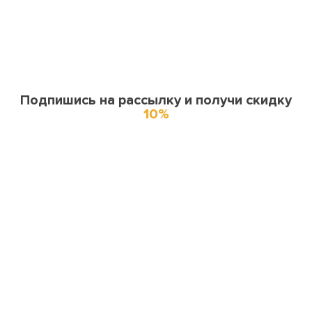
Подпишись на рассылку и получи скидку
10%
О нас
О компании
Купоны и спецпредложения
Города доставки