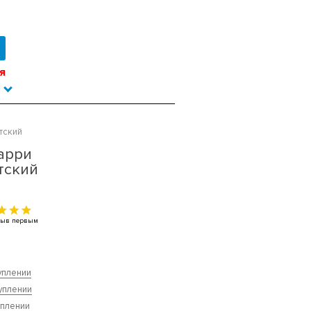
я
тский
арри
тский
тзыв первым
уплении
уплении
уплении