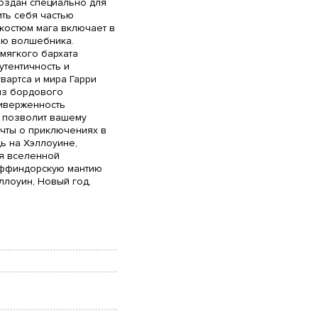
оздан специально для
ть себя частью
костюм мага включает в
ию волшебника.
мягкого бархата
утентичность и
вартса и мира Гарри
из бордового
риверженность
м позволит вашему
ечты о приключениях в
ь на Хэллоуине,
оя вселенной
иффиндорскую мантию
ллоуин, Новый год,