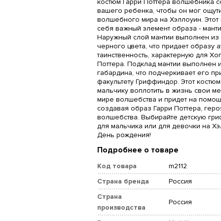
костюм Гарри Поттера волшебника с
вашего ребенка, чтобы он мог ощути
волшебного мира на Хэллоуин. Этот 
себя важный элемент образа - мант
Наружный слой мантии выполнен из 
черного цвета, что придает образу а
таинственность, характерную для Хог
Поттера. Подклад мантии выполнен 
габардина, что подчеркивает его п
факультету Гриффиндор. Этот костю
мальчику воплотить в жизнь свои м
мире волшебства и придет на помощ
создавая образ Гарри Поттера, гер
волшебства. Выбирайте детскую гр
для мальчика или для девочки на Хэ
День рождения!
Подробнее о товаре
Код товара
m2112
Страна бренда
Россия
Страна
Россия
производства