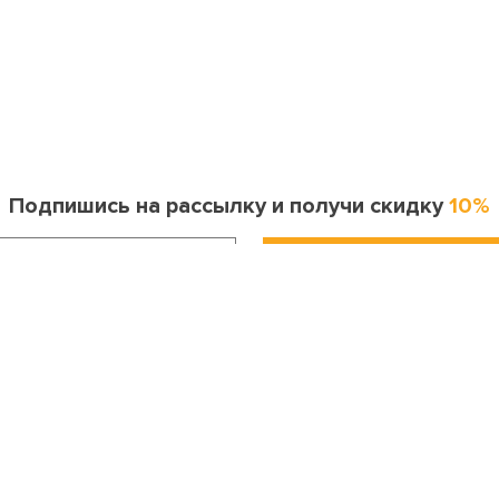
Подпишись на рассылку и получи скидку
10%
Информация для покупателя
Контакты
оставка и оплата
Москва
ак сделать заказ?
8 (495) 255-06-41
опрос-ответ
Санкт-Петербург
бмен и возврат
8 (812) 643-33-30