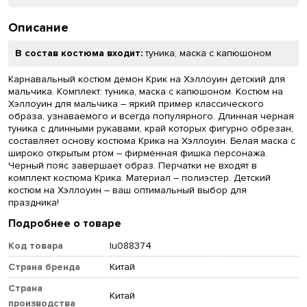
Описание
В состав костюма входит:
туника, маска с капюшоном
Карнавальный костюм демон Крик на Хэллоуин детский для
мальчика. Комплект: туника, маска с капюшоном. Костюм на
Хэллоуин для мальчика – яркий пример классического
образа, узнаваемого и всегда популярного. Длинная черная
туника с длинными рукавами, край которых фигурно обрезан,
составляет основу костюма Крика на Хэллоуин. Белая маска с
широко открытым ртом – фирменная фишка персонажа.
Черный пояс завершает образ. Перчатки не входят в
комплект костюма Крика. Материал – полиэстер. Детский
костюм на Хэллоуин – ваш оптимальный выбор для
праздника!
Подробнее о товаре
Код товара
lu088374
Страна бренда
Китай
Страна
Китай
производства