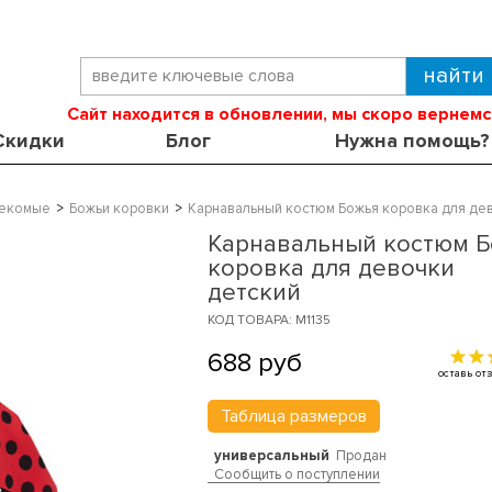
Сайт находится в обновлении, мы скоро вернемс
Скидки
Блог
Нужна помощь?
екомые
Божьи коровки
Карнавальный костюм Божья коровка для де
Карнавальный костюм 
коровка для девочки
детский
КОД ТОВАРА: M1135
688
руб
оставь о
Таблица размеров
универсальный
Продан
Сообщить о поступлении