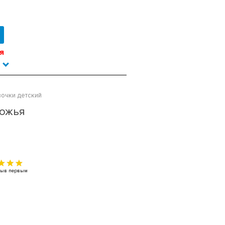
я
вочки детский
Божья
тзыв первым