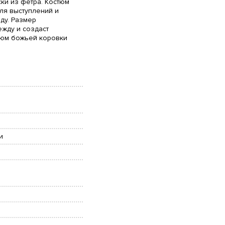
ски из фетра. Костюм
ля выступлений и
ду. Размер
жду и создаст
тюм божьей коровки
и