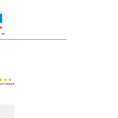
я
тзыв первым