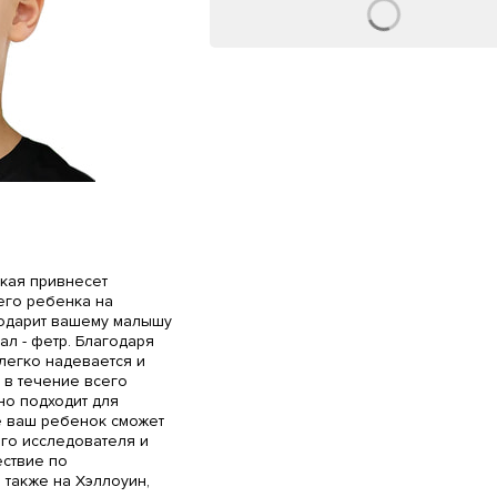
кая привнесет
его ребенка на
подарит вашему малышу
л - фетр. Благодаря
легко надевается и
в течение всего
но подходит для
е ваш ребенок сможет
ого исследователя и
ествие по
 также на Хэллоуин,