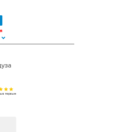
я
дуза
тзыв первым