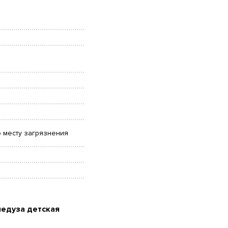
о месту загрязнения
медуза детская