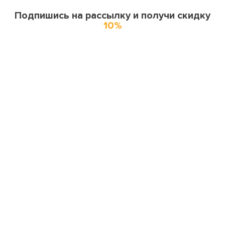
Подпишись на рассылку и получи скидку
10%
О нас
О компании
Купоны и спецпредложения
Города доставки
Отзывы
Оферта
Карта сайта
Партнерская программа
Поставщикам и производителям
Миссия и ценности