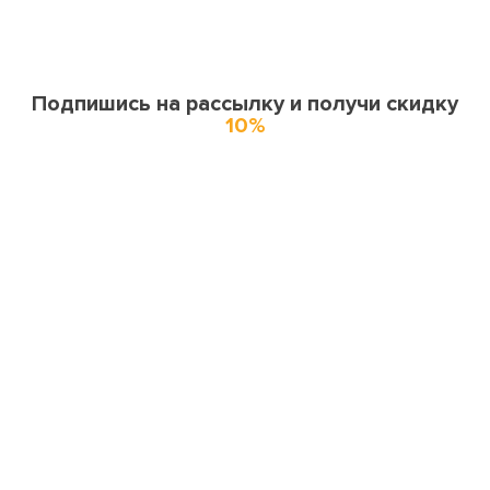
Подпишись на рассылку и получи скидку
10%
О нас
О компании
Купоны и спецпредложения
Города доставки
Отзывы
Оферта
Карта сайта