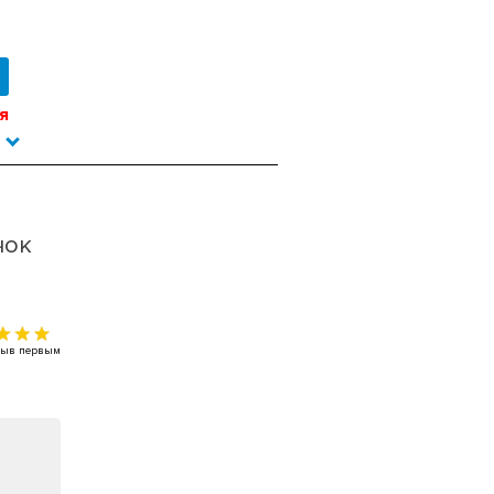
я
чок
тзыв первым