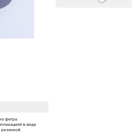
з фетра.
ппликацией в виде
 резинкой.