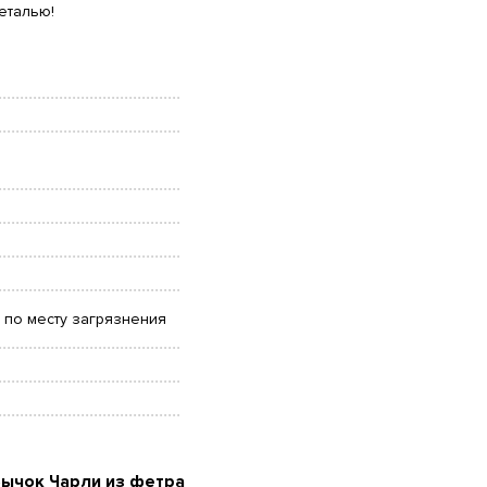
еталью!
 по месту загрязнения
Бычок Чарли из фетра