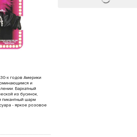
-30-х годов Америки
поминающимся и
лении. Бархатный
еской из бусинок,
и пикантный шарм
суара - яркое розовое