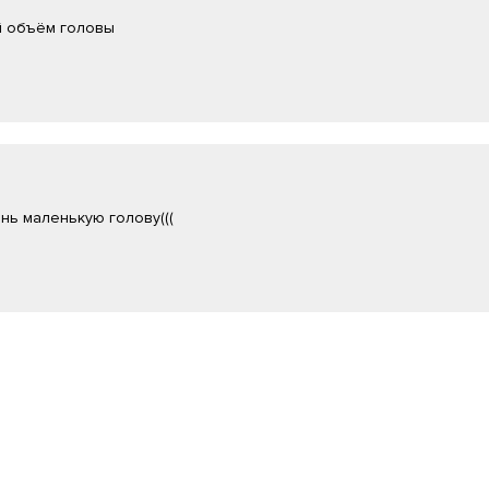
й объём головы
ь маленькую голову(((