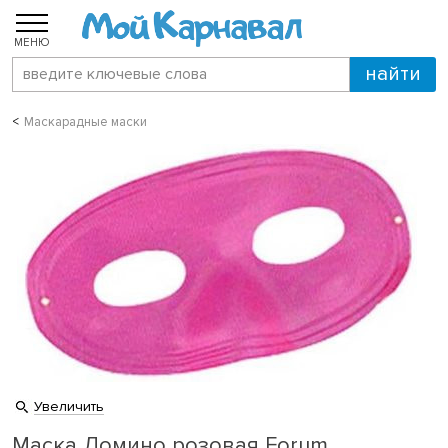
МЕНЮ
Маскарадные маски
Увеличить
Маска Домино розовая Forum