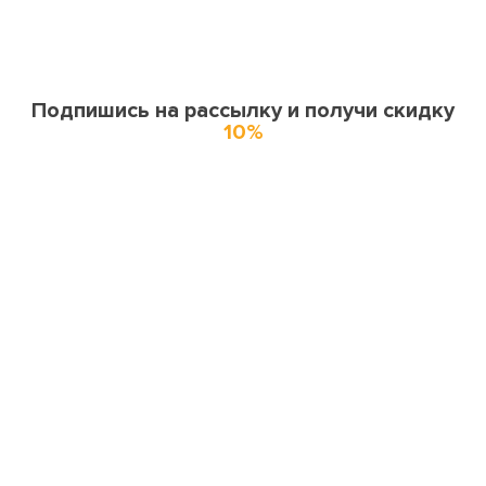
Подпишись на рассылку и получи скидку
10%
О нас
О компании
Купоны и спецпредложения
Города доставки
Отзывы
Оферта