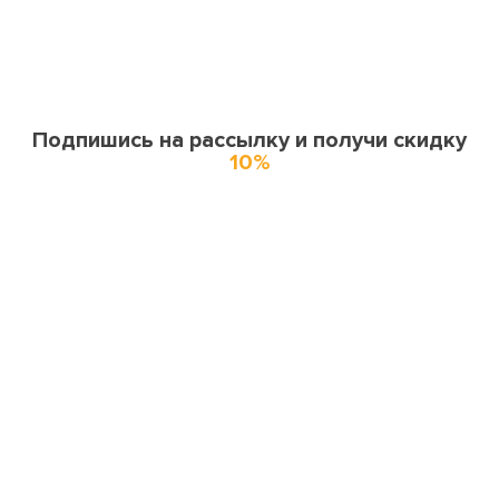
Подпишись на рассылку и получи скидку
10%
О нас
О компании
Купоны и спецпредложения
Города доставки
Отзывы