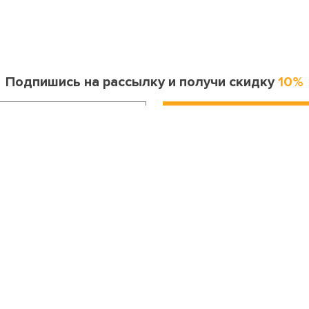
Подпишись на рассылку и получи скидку
10%
Информация для покупателя
Контакты
оставка и оплата
Москва
ак сделать заказ?
8 (495) 255-06-41
опрос-ответ
Санкт-Петербург
бмен и возврат
8 (812) 643-33-30
Личный кабинет
Бесплатный звонок по России
онтакты
8 (800) 200-04-23
Праздники
info@my-karnaval.ru
етским садам и школам