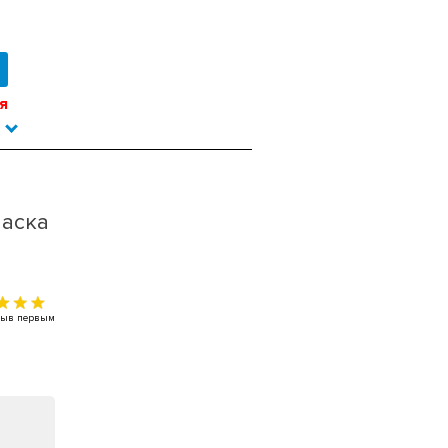
я
маска
тзыв первым