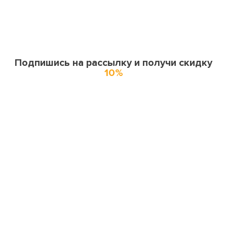
Подпишись на рассылку и получи скидку
10%
О нас
О компании
Купоны и спецпредложения
Города доставки
Отзывы