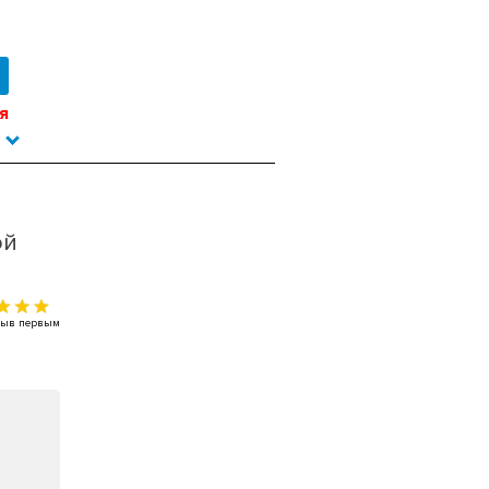
я
ой
тзыв первым