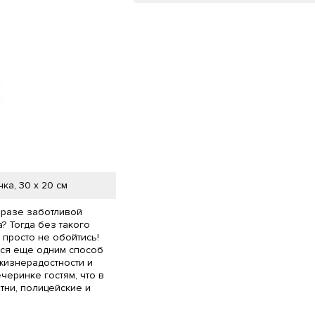
ка, 30 х 20 см
бразе заботливой
 Тогда без такого
 просто не обойтись!
тся еще одним способ
жизнерадостности и
еринке гостям, что в
тни, полицейские и