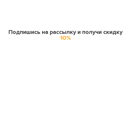
Подпишись на рассылку и получи скидку
10%
О нас
О компании
Купоны и спецпредложения
Города доставки
Отзывы
Оферта