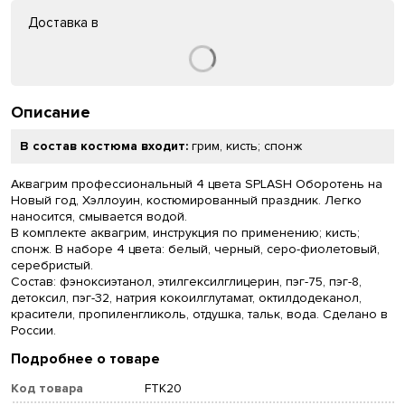
Доставка в
Описание
В состав костюма входит:
грим, кисть; спонж
Аквагрим профессиональный 4 цвета SPLASH Оборотень на
Новый год, Хэллоуин, костюмированный праздник. Легко
наносится, смывается водой.
В комплекте аквагрим, инструкция по применению; кисть;
спонж. В наборе 4 цвета: белый, черный, серо-фиолетовый,
серебристый.
Состав: фэноксиэтанол, этилгексилглицерин, пэг-75, пэг-8,
детоксил, пэг-32, натрия кокоилглутамат, октилдодеканол,
красители, пропиленгликоль, отдушка, тальк, вода. Сделано в
России.
Подробнее о товаре
Код товара
FTK20